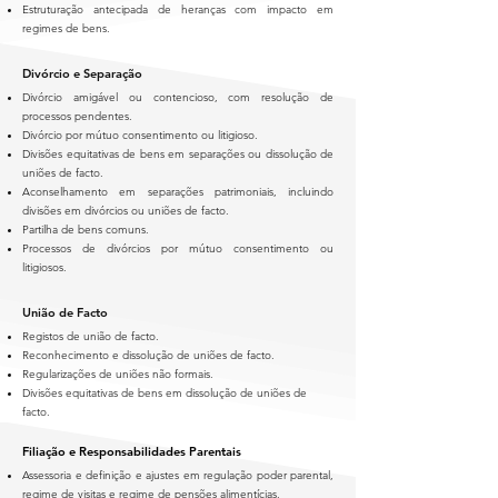
Estruturação antecipada de heranças com impacto em
regimes de bens.
Divórcio e Separação
Divórcio amigável ou contencioso, com resolução de
processos pendentes.
Divórcio por mútuo consentimento ou litigioso.
Divisões equitativas de bens em separações ou dissolução de
uniões de facto.
Aconselhamento em separações patrimoniais, incluindo
divisões em divórcios ou uniões de facto.
Partilha de bens comuns.
Processos de divórcios por mútuo consentimento ou
litigiosos.
União de Facto
Registos de união de facto.
​Reconhecimento e dissolução de uniões de facto.
Regularizações de uniões não formais.
Divisões equitativas de bens em dissolução de uniões de
facto.
Filiação e Responsabilidades Parentais
Assessoria e definição e ajustes em regulação poder parental,
regime de visitas e regime de pensões alimentícias.