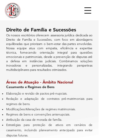
Direito de Família e Sucessões
Os nossos escritórios oferecem assessoria jurídica dedicada ao
Direito de Família e Sucessões, com foco em abordagens
equilibradas que priorizam o bem-estar das partes envolvidas.
Nossa equipe atua com empatia, eficiência e expertise
técnica, fornecendo orientação integral para questões
emocionais e patrimoniais, desde a prevenção de disputas até
a defesa em instâncias judiciais.
Combinamos soluções
inovadoras e personalizadas, integrando perspetivas
multidisciplinares para resultados otimizados.
Áreas de Atuação - Âmbito Nacional
Casamento e Regimes de Bens
Elaboração e revisão de pactos pré-nupciais.
Redação e adaptação de contratos pré-matrimoniais para
regimes de bens.
Modificações/Alterações de regimes matrimoniais.
Regimes de bens e convenções antenupciais.
Atribuição da casa de morada de família.
Estratégias para proteção de ativos em cenários de
casamento, incluindo planeamento antecipado para evitar
disputas futuras.