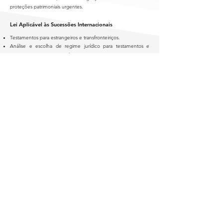
proteções patrimoniais urgentes.
Lei Aplicável às Sucessões Internacionais
Testamentos para estrangeiros e transfronteiriços.
Análise e escolha de regime jurídico para testamentos e
casamentos com estrangeiros.
Sucessões com cidadãos estrangeiros e filhos.
Reconhecimento e Execução de Decisões Estrangeiras
Revisões de sentenças internacionais em matérias de
partilhas, alimentos, regulação e/ou heranças.
Apoio jurídico a famílias internacionais com elementos
residentes no estrangeiro ou com bens fora de Portugal.
Proteção de Adultos Vulneráveis
Intervenções em casos de dependência, curadoria ou
medidas de acompanhamento para adultos.
Processos de maior acompanhado.
Nomeação de tutores e/ou curadores em testamentos em
que beneficiários são menores e/ou incapazes.
Assessoria em matérias relacionadas com dependência
económica, incapacidade ou interdição.
Apoio complementar
Mediação familiar e apoio em negociações extrajudiciais.