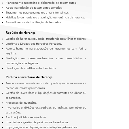
Planeamento sucessório e elaboração de testamentos.
Apoio na redação de testamentos cerrados.
Testamentos para estrangeiros e transfronteiriços.
Habilitação de herdeiros e aceitação ou renúncia da herança.
Procedimentos de habilitação de herdeiros.
Repúdio de Herança
Gestão de herança repudiada, transferida para filhos menores.
Legítima e Direitos dos Herdeiros Forçados.
Aconselhamento na elaboração de testamentos sem ferir a
legítima.
Mediação em desentendimentos entre beneficiários e
contestações de legados.
Resolução de conflitos entre herdeiros.
Partilha e Inventário de Herança
Assessoria nos procedimentos de qualificação de sucessores e
divisão de massas patrimoniais.
Gestão de inventários e liquidações decorrentes de óbitos ou
separações.
Processos de inventário.
Inventários e divisões extrajudiciais ou judiciais, por óbito ou
separações.
Partilhas judiciais e extrajudiciais.
Inventários e gestão de patrimónios hereditários.
Impugnações de disposições e mediações patrimoniais.