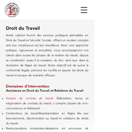
Droit du Travail
Notre cabinet fournit des services juridiques spécialisés en
Droit du Travail et Sécurité Sociale, offrant un soutien complet
tant aux employeurs qu'aux travailleurs. Avec une approche
pratique, rigoureuse et actualisée, nous accompagnons nos
clients dans toutes les phases de la relation du travail, depuis
sa constitution jusqu'à la cessation du lien, ainsi que dans la
résolution de litiges du travail. Notre objectif est de suivre la
conformité légale, prévenir les conflits et assurer les droits du
travail et sociaux de manière efficace.
Domaines d'Intervention
Assistance en Droit du Travail et Relations du Travail
Gestion de contrats de travail:
Élaboration, revue et
négociation de contrats du travail, y compris clauses de non-
concurrence et télétravail.
Contentieux du travail:Représentation en litiges liés aux
licenciements, discrimination au travail et violations de droits
du travail.
Restructurations entreprises:Assistance en processus de