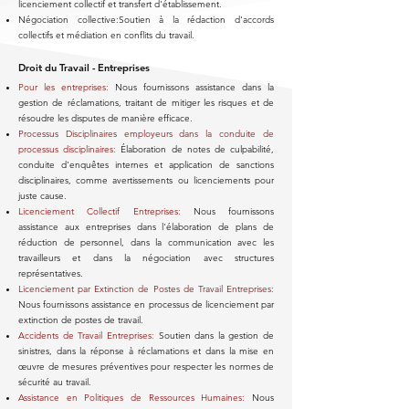
licenciement collectif et transfert d'établissement.
Négociation collective:Soutien à la rédaction d'accords
collectifs et médiation en conflits du travail.
Droit du Travail - Entreprises
Pour les entreprises:
Nous fournissons assistance dans la
gestion de réclamations, traitant de mitiger les risques et de
résoudre les disputes de manière efficace.
Processus Disciplinaires employeurs dans la conduite de
processus disciplinaires:
Élaboration de notes de culpabilité,
conduite d'enquêtes internes et application de sanctions
disciplinaires, comme avertissements ou licenciements pour
juste cause.
Licenciement Collectif Entreprises:
Nous fournissons
assistance aux entreprises dans l'élaboration de plans de
réduction de personnel, dans la communication avec les
travailleurs et dans la négociation avec structures
représentatives.
Licenciement par Extinction de Postes de Travail Entreprises:
Nous fournissons assistance en processus de licenciement par
extinction de postes de travail.
Accidents de Travail Entreprises:
Soutien dans la gestion de
sinistres, dans la réponse à réclamations et dans la mise en
œuvre de mesures préventives pour respecter les normes de
sécurité au travail.
Assistance en Politiques de Ressources Humaines:
Nous