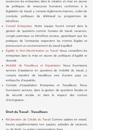
soutenons les entreprises dans la création et mise en œuvre
de politiques de ressources humaines conformes à la
législation du travail, y compris règlements internes, codes de
conduite, politiques de télétravail ou programmes de
bénéfices.
Conseil Entreprises:
Notre équipe fournit conseil dans la
gestion de questions comme horaires de travail, vacances,
congés parentaux ou bénéfices sociaux, garantissant que les
pratiques de l'entreprise respectent les normes légales et
promeuvent un environnement du travail équilibré.
Égalité et Non-Discrimination au Travail:
Nous conseillons les
entreprises dans la mise en œuvre de politiques d'égalité et
diversité.
Mobilité de Travailleurs et Expatriation:
Nous fournissons
services d'assistance en questions de mobilité du travail, y
compris transfert de travailleurs vers d'autres pays ou
embauche d'expatriés.
Contrats d'expatriation Entreprises et Travailleurs: Nous
fournissons services, dans la gestion de questions fiscales et
de sécurité sociale, et dans le respect des normes
d'immigration.
Droit du Travail - Travailleurs
Réclamation de Crédits du Travail:
Comme salaires en retard,
heures supplémentaires non payées, subsides de vacances
ou de Noël, ou autres compensations dues.