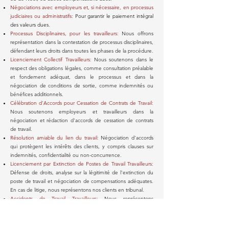
Négociations avec employeurs et, si nécessaire, en processus
judiciaires ou administratifs:
Pour garantir le paiement intégral
des valeurs dues.
Processus Disciplinaires, pour les travailleurs:
Nous offrons
représentation dans la contestation de processus disciplinaires,
défendant leurs droits dans toutes les phases de la procédure.
Licenciement Collectif Travailleurs:
Nous soutenons dans le
respect des obligations légales, comme consultation préalable
et fondement adéquat, dans le processus et dans la
négociation de conditions de sortie, comme indemnités ou
bénéfices additionnels.
​Célébration d'Accords pour Cessation de Contrats de Travail:
Nous soutenons employeurs et travailleurs dans la
négociation et rédaction d'accords de cessation de contrats
de travail.
Résolution amiable du lien du travail:
Négociation d'accords
qui protègent les intérêts des clients, y compris clauses sur
indemnités, confidentialité ou non-concurrence.
Licenciement par Extinction de Postes de Travail Travailleurs:
Défense de droits, analyse sur la légitimité de l'extinction du
poste de travail et négociation de compensations adéquates.
En cas de litige, nous représentons nos clients en tribunal.
Accidents de Travail Travailleurs:
Nous représentons
travailleurs et/ou employeurs en questions liées aux accidents
de travail, y compris demandes d'indemnisation pour
dommages subis, comme lésions ou incapacités.