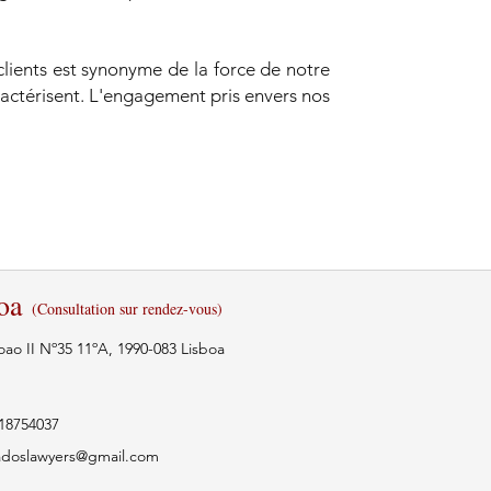
ients est synonyme de la force de notre
actérisent. L'engagement pris envers nos
oa
(Consultation sur rendez-vous)
oao II Nº35 11ºA, 1990-083 Lisboa
18754037
adoslawyers@gmail.com