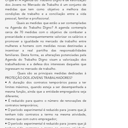
dos Jovens no Mercado de Trabalho é um conjunto de 
medidas que tem como objetivo a melhora das 
condições de trabalho e a conciliação entre a vida 
pessoal, familiar e profissional.
	Quais as medidas que estão a ser contempladas 
na Agenda do Trabalho Digno? A agenda contempla 
cerca de 70 medidas com o objetivo de combater a 
precaridade e consequentemente valorizar os salários e 
promover a igualdade no mercado de trabalho entre 
mulheres e homens com medidas novas destinadas a 
incentivar a real partilha das responsabilidades 
familiares. Desta forma, as alterações potenciadas pela 
Agenda do Trabalho Digno visam a valorização dos 
trabalhadores e a defesa dos interesses daqueles que 
ingressam no mercado de trabalho.
	Quais são as principais medidas dedicadas à 
PROTEÇÃO DOS JOVENS TRABALHADORES?
• A duração dos contratos temporários passa a ter 
limites máximos, quando esteja a ser desempenhada a 
mesma função, ainda que a entidade empregadora seja 
diferente;
• É reduzido para quatro o número de renovações de 
contratos temporários;
• O período experimental é reduzido para jovens que já 
tenham tido contratos a termo na mesma atividade, 
mesmo que com outro empregador;
• O período experimental é reduzido para jovens que já 
tenham tido contratos a termo na mesma atividade, 