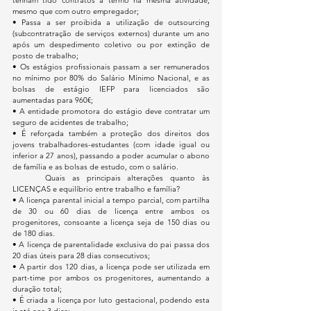
mesmo que com outro empregador;
• Passa a ser proibida a utilização de outsourcing 
(subcontratração de serviços externos) durante um ano 
após um despedimento coletivo ou por extinção de 
posto de trabalho;
• Os estágios profissionais passam a ser remunerados 
no mínimo por 80% do Salário Mínimo Nacional, e as 
bolsas de estágio IEFP para licenciados são 
aumentadas para 960€;
• A entidade promotora do estágio deve contratar um 
seguro de acidentes de trabalho;
• É reforçada também a proteção dos direitos dos 
jovens trabalhadores-estudantes (com idade igual ou 
inferior a 27 anos), passando a poder acumular o abono 
de família e as bolsas de estudo, com o salário.
	Quais as principais alterações quanto às 
LICENÇAS e equilíbrio entre trabalho e família?
• A licença parental inicial a tempo parcial, com partilha 
de 30 ou 60 dias de licença entre ambos os 
progenitores, consoante a licença seja de 150 dias ou 
de 180 dias.
• A licença de parentalidade exclusiva do pai passa dos 
20 dias úteis para 28 dias consecutivos;
• A partir dos 120 dias, a licença pode ser utilizada em 
part-time por ambos os progenitores, aumentando a 
duração total;
• É criada a licença por luto gestacional, podendo esta 
ir até aos 3 dias;