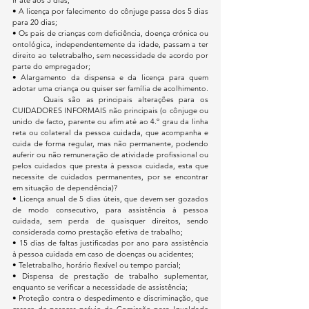
• A licença por falecimento do cônjuge passa dos 5 dias 
para 20 dias;
• Os pais de crianças com deficiência, doença crónica ou 
ontológica, independentemente da idade, passam a ter 
direito ao teletrabalho, sem necessidade de acordo por 
parte do empregador;
• Alargamento da dispensa e da licença para quem 
adotar uma criança ou quiser ser família de acolhimento.
	Quais são as principais alterações para os 
CUIDADORES INFORMAIS não principais (o cônjuge ou 
unido de facto, parente ou afim até ao 4.º grau da linha 
reta ou colateral da pessoa cuidada, que acompanha e 
cuida de forma regular, mas não permanente, podendo 
auferir ou não remuneração de atividade profissional ou 
pelos cuidados que presta à pessoa cuidada, esta que 
necessite de cuidados permanentes, por se encontrar 
em situação de dependência)?
• Licença anual de 5 dias úteis, que devem ser gozados 
de modo consecutivo, para assistência à pessoa 
cuidada, sem perda de quaisquer direitos, sendo 
considerada como prestação efetiva de trabalho;
• 15 dias de faltas justificadas por ano para assistência 
à pessoa cuidada em caso de doenças ou acidentes;
• Teletrabalho, horário flexível ou tempo parcial;
• Dispensa de prestação de trabalho suplementar, 
enquanto se verificar a necessidade de assistência;
• Proteção contra o despedimento e discriminação, que 
carece de parecer prévio da Comissão para Igualdade 