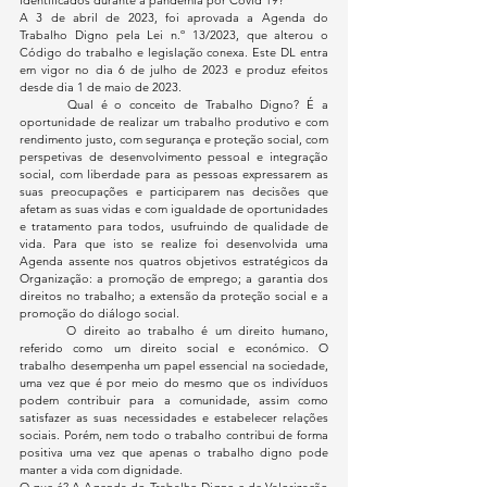
A 3 de abril de 2023, foi aprovada a Agenda do 
Trabalho Digno pela Lei n.º 13/2023, que alterou o 
Código do trabalho e legislação conexa. Este DL entra 
em vigor no dia 6 de julho de 2023 e produz efeitos 
desde dia 1 de maio de 2023.
	Qual é o conceito de Trabalho Digno? É a 
oportunidade de realizar um trabalho produtivo e com 
rendimento justo, com segurança e proteção social, com 
perspetivas de desenvolvimento pessoal e integração 
social, com liberdade para as pessoas expressarem as 
suas preocupações e participarem nas decisões que 
afetam as suas vidas e com igualdade de oportunidades 
e tratamento para todos, usufruindo de qualidade de 
vida. Para que isto se realize foi desenvolvida uma 
Agenda assente nos quatros objetivos estratégicos da 
Organização: a promoção de emprego; a garantia dos 
direitos no trabalho; a extensão da proteção social e a 
promoção do diálogo social.
	O direito ao trabalho é um direito humano, 
referido como um direito social e económico. O 
trabalho desempenha um papel essencial na sociedade, 
uma vez que é por meio do mesmo que os indivíduos 
podem contribuir para a comunidade, assim como 
satisfazer as suas necessidades e estabelecer relações 
sociais. Porém, nem todo o trabalho contribui de forma 
positiva uma vez que apenas o trabalho digno pode 
manter a vida com dignidade.
O que é? A Agenda do Trabalho Digno e de Valorização 